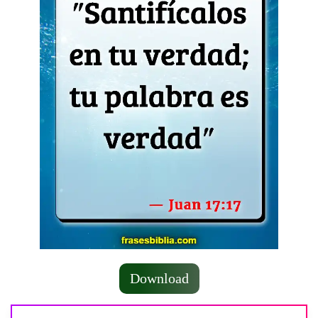
Download