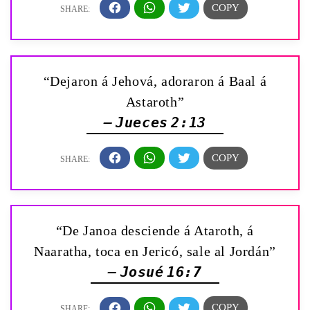
“Dejaron á Jehová, adoraron á Baal á
Astaroth”
— Jueces 2:13
“De Janoa desciende á Ataroth, á
Naaratha, toca en Jericó, sale al Jordán”
— Josué 16:7