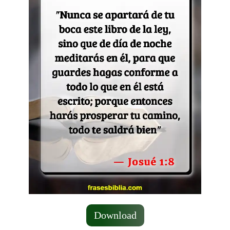
Download