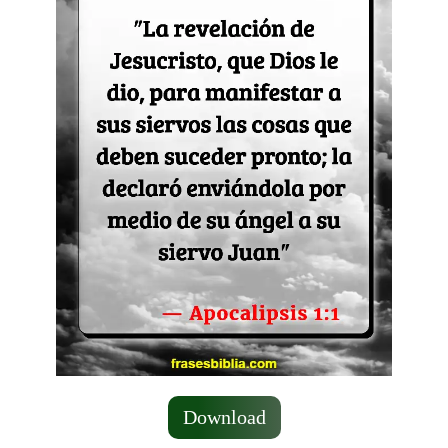
Download