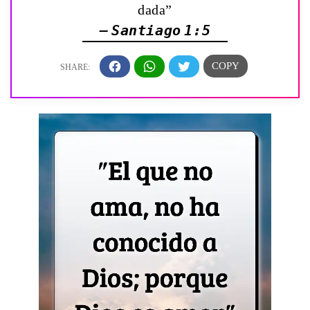
dada”
— Santiago 1:5