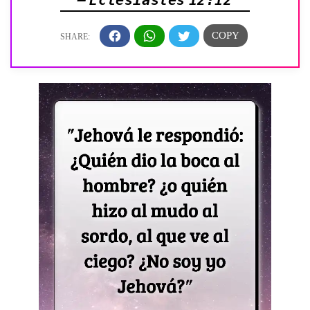
— Eclesiastés 12:12