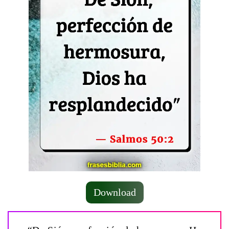
Download