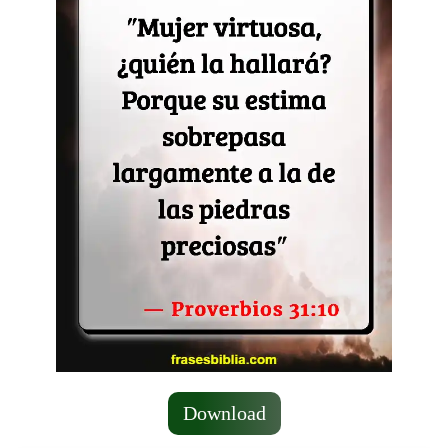
Download