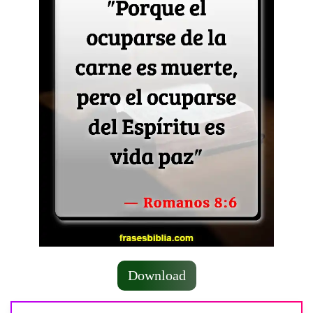
Download