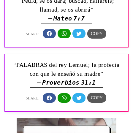
“Pedid, se os dará; buscad, hallaréis;
llamad, se os abrirá”
— Mateo 7:7
“PALABRAS del rey Lemuel; la profecía
con que le enseñó su madre”
— Proverbios 31:1