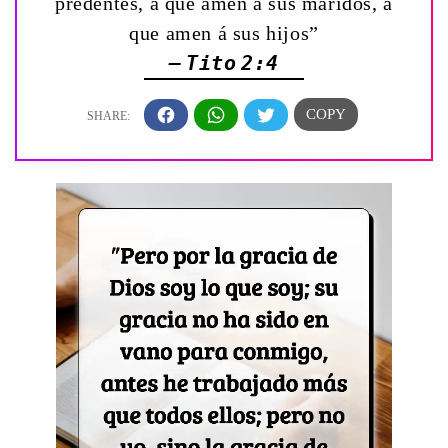
predentes, á que amen á sus maridos, á
que amen á sus hijos”
— Tito 2:4