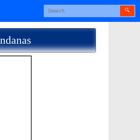
🔍
undanas