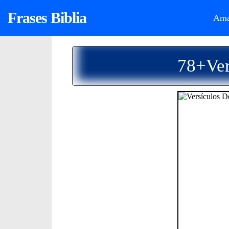
Frases Biblia
Ama
78+Ver