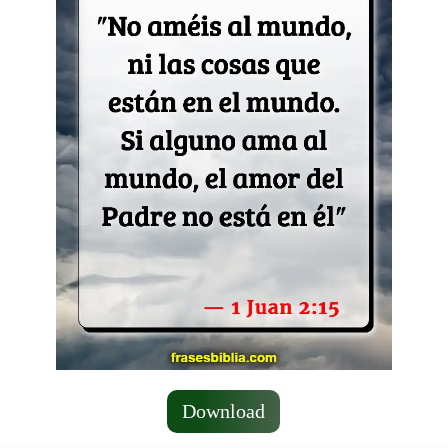
Download