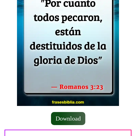
Download