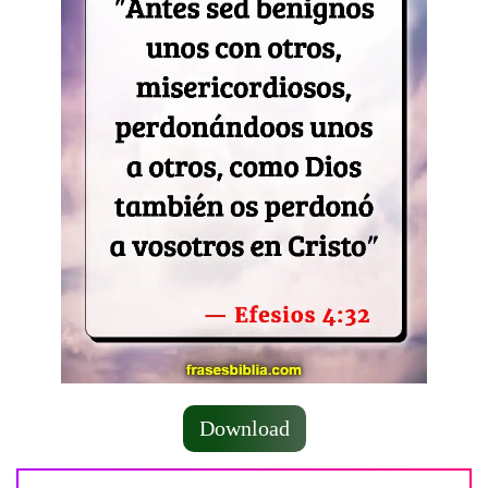
Download