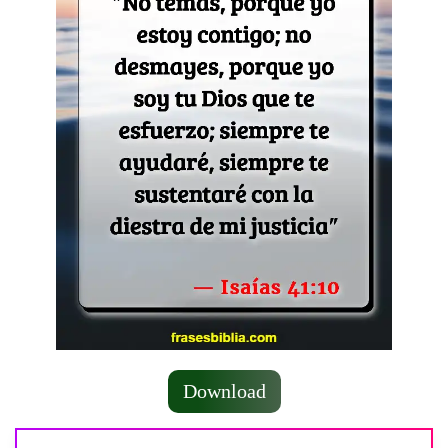
Download