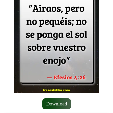
Download