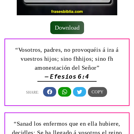
Download
“Vosotros, padres, no provoquéis á ira á
vuestros hijos; sino fhhijos; sino fh
amonestación del Señor”
— Efesios 6:4
“Sanad los enfermos que en ella hubiere,
decidles: Se ha llegado á vosotros el reino