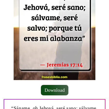
Download
“Sáname, oh Jehová, seré sano; sálvame,