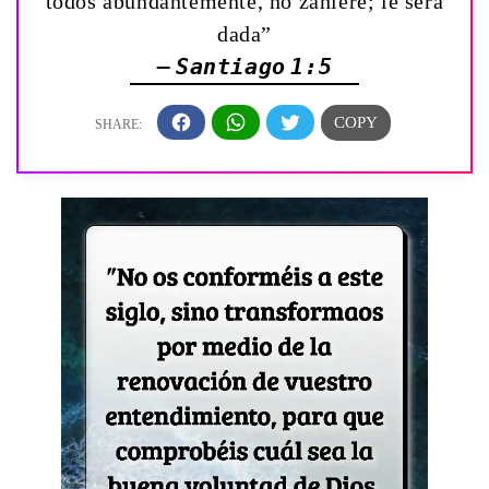
todos abundantemente, no zahiere; le será
dada”
— Santiago 1:5