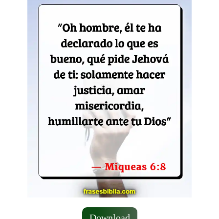
Download