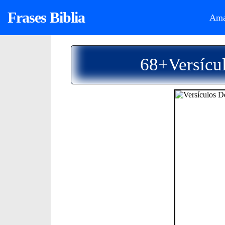
Frases Biblia
Ama
68+Versícul