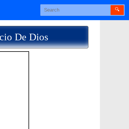
🔍
icio De Dios