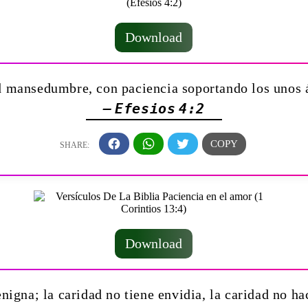
Download
 mansedumbre, con paciencia soportando los unos á
— Efesios 4:2
Download
enigna; la caridad no tiene envidia, la caridad no h