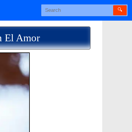
🔍
n El Amor