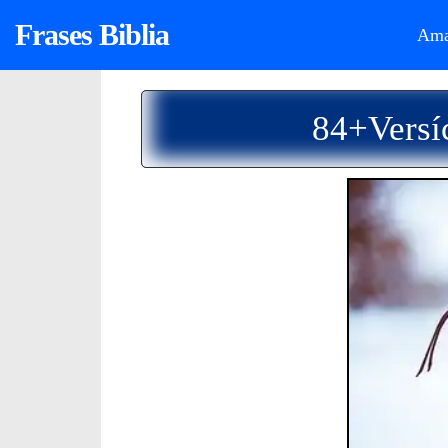
Frases Biblia
Ama
84+Versí