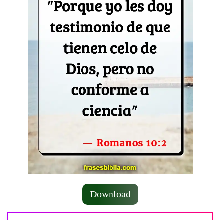
Download