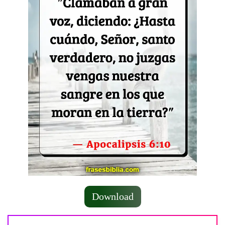
Download