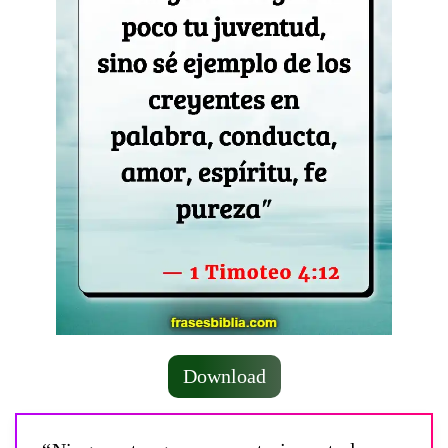
Download