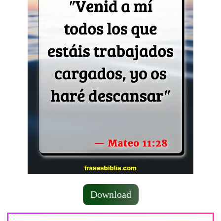
Download