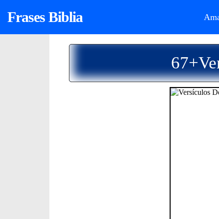
Frases Biblia
Ama
67+Ver