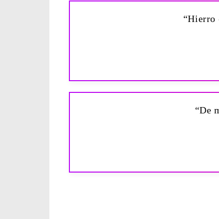
“Hierro 
“De m