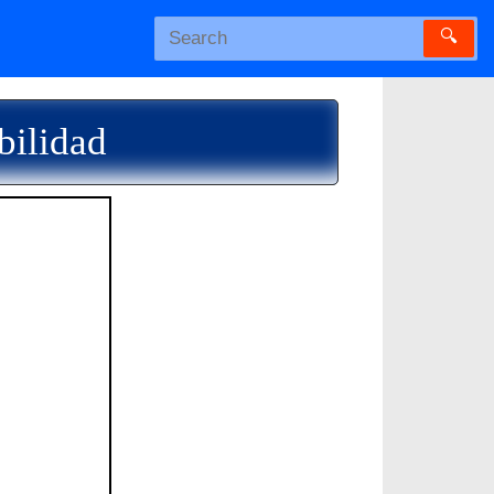
🔍
bilidad