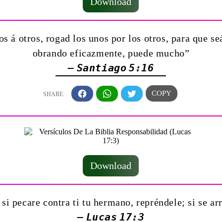
Download
s á otros, rogad los unos por los otros, para que seá
obrando eficazmente, puede mucho”
— Santiago 5:16
Download
si pecare contra ti tu hermano, repréndele; si se ar
— Lucas 17:3