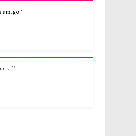
su amigo”
de sí”