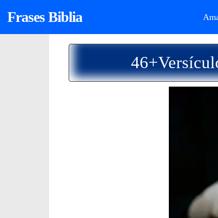
Frases Biblia
Ama
46+Versícul