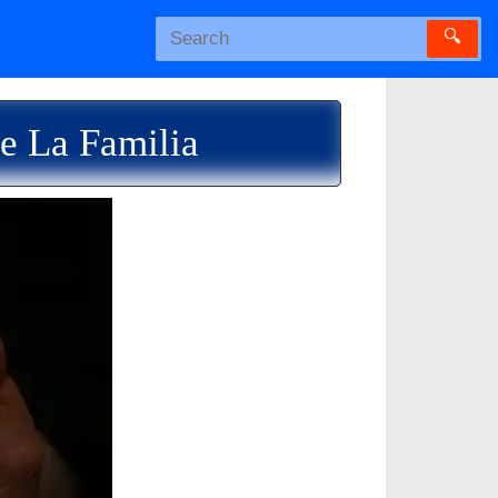
🔍
e La Familia