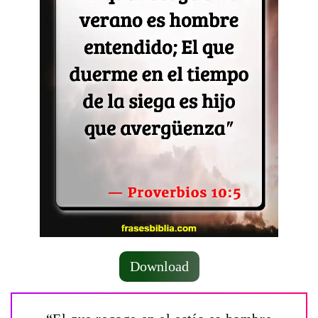
Download