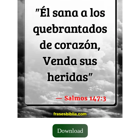
Download