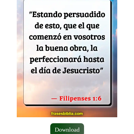
Download