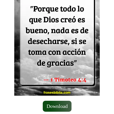
Download