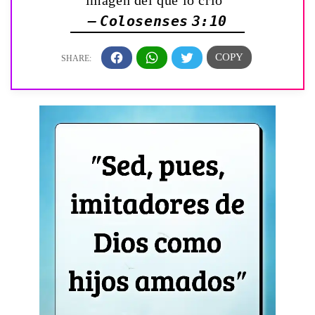
imagen del que lo crió”
— Colosenses 3:10