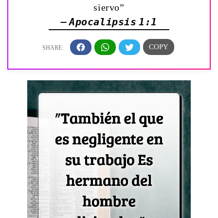
siervo”
— Apocalipsis 1:1