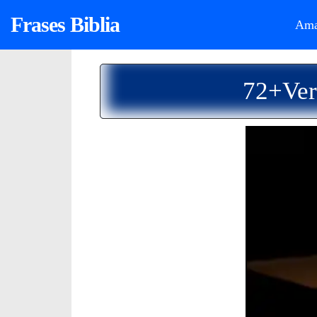
Frases Biblia
Ama
72+Ver