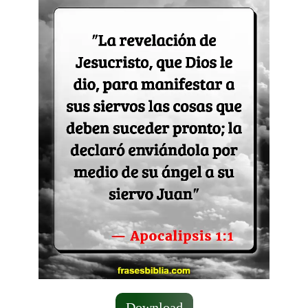
Download