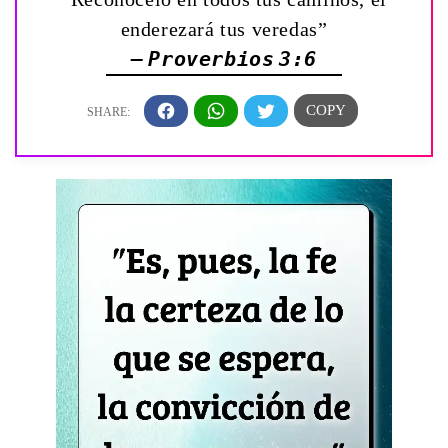
enderezará tus veredas”
— Proverbios 3:6