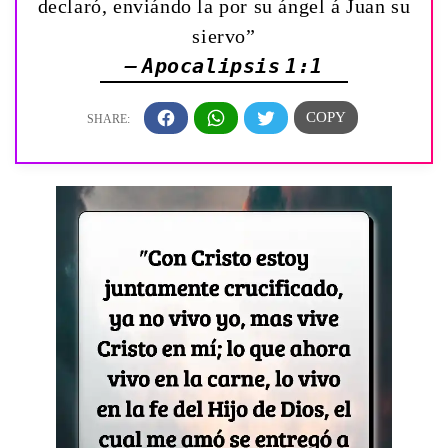
declaró, enviándo la por su ángel á Juan su
siervo”
— Apocalipsis 1:1