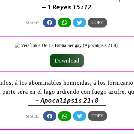
— 1 Reyes 15:12
Download
los, á los abominables homicidas, á los fornicarios
u parte será en el lago ardiendo con fuego azufre, q
— Apocalipsis 21:8