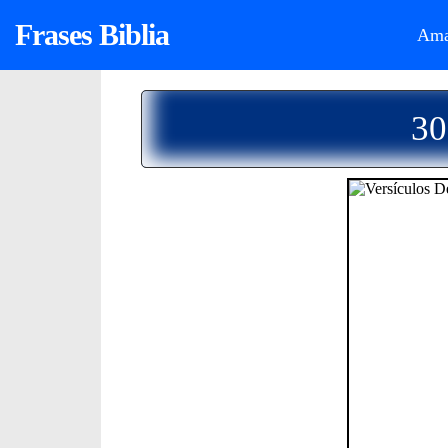
Frases Biblia
Ama
30