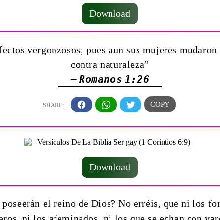
Download
afectos vergonzosos; pues aun sus mujeres mudaron e
contra naturaleza”
— Romanos 1:26
Download
poseerán el reino de Dios? No erréis, que ni los forn
eros, ni los afeminados, ni los que se echan con va