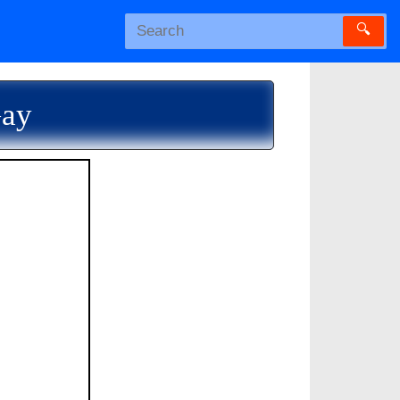
🔍
Gay