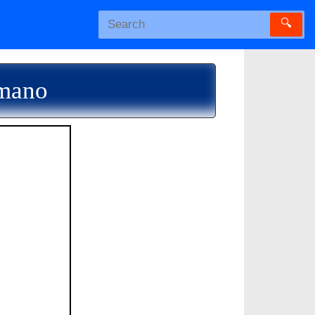
🔍
umano