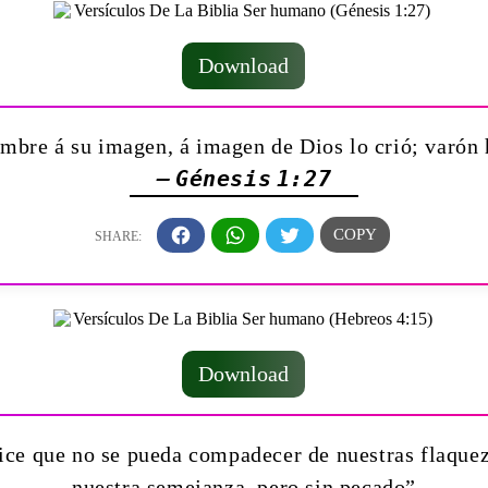
Download
ombre á su imagen, á imagen de Dios lo crió; varón 
— Génesis 1:27
Download
ice que no se pueda compadecer de nuestras flaquez
nuestra semejanza, pero sin pecado”