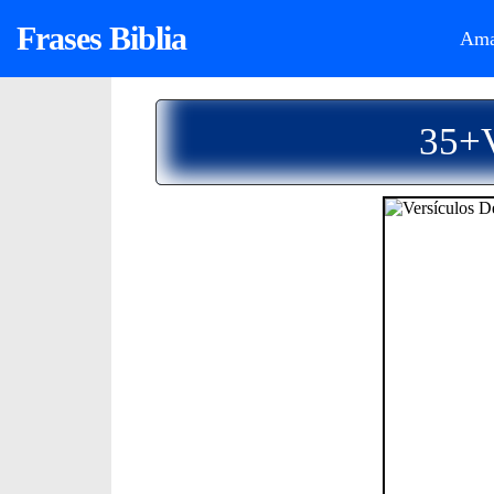
Frases Biblia
Ama
35+V