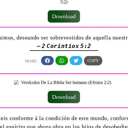
Download
imos, deseando ser sobrevestidos de aquella nuestra
— 2 Corintios 5:2
Download
eis conforme á la condición de este mundo, conform
 el espíritu que ahora obra en los hijos de desobedi