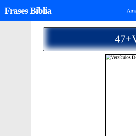
Frases Biblia
Ama
47+V