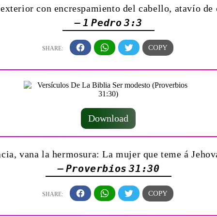
 exterior con encrespamiento del cabello, atavío de
— 1 Pedro 3:3
Download
acia, vana la hermosura: La mujer que teme á Jehová
— Proverbios 31:30