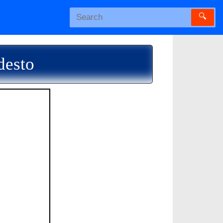
🔍
desto