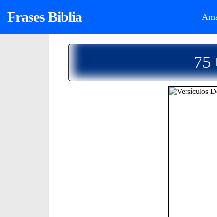
Frases Biblia
Ama
75+