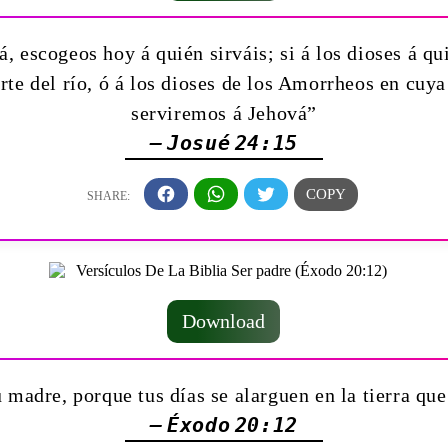
á, escogeos hoy á quién sirváis; si á los dioses á qu
te del río, ó á los dioses de los Amorrheos en cuya
serviremos á Jehová”
— Josué 24:15
Download
 madre, porque tus días se alarguen en la tierra qu
— Éxodo 20:12