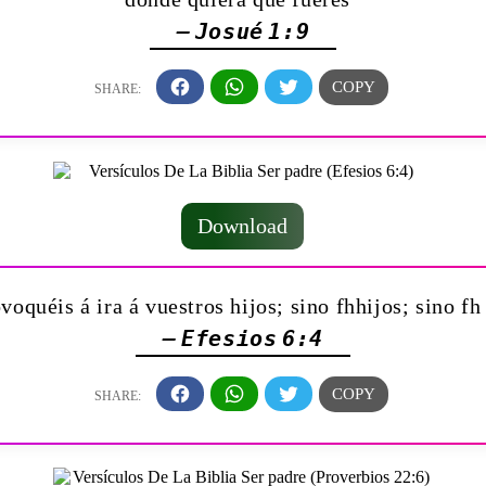
— Josué 1:9
Download
voquéis á ira á vuestros hijos; sino fhhijos; sino 
— Efesios 6:4