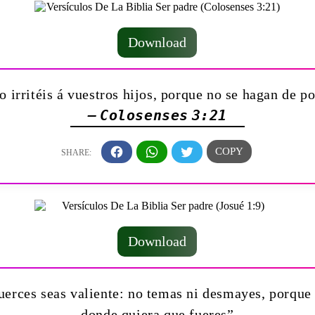
Download
o irritéis á vuestros hijos, porque no se hagan de 
— Colosenses 3:21
Download
uerces seas valiente: no temas ni desmayes, porque 
donde quiera que fueres”