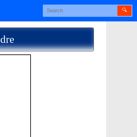
🔍
adre