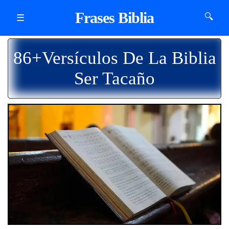
Frases Biblia
🔍
☰
86+Versículos De La Biblia
Ser Tacaño