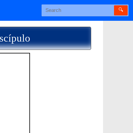
🔍
scípulo