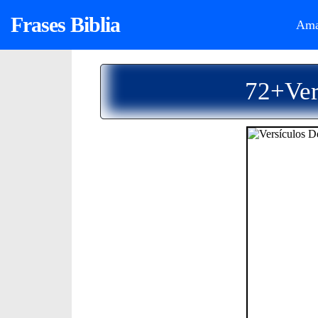
Frases Biblia
Ama
72+Ver