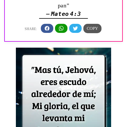
pan”
— Mateo 4:3