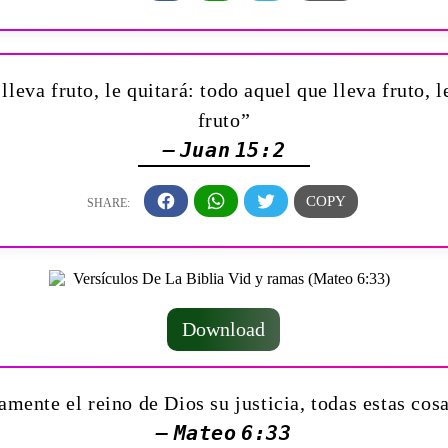
eva fruto, le quitará: todo aquel que lleva fruto, l
fruto”
— Juan 15:2
Download
ente el reino de Dios su justicia, todas estas cos
— Mateo 6:33