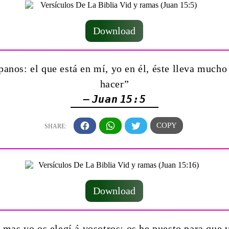
Download
panos: el que está en mí, yo en él, éste lleva mucho
hacer”
— Juan 15:5
Download
 mas yo os elegí á vosotros; os he puesto para que va