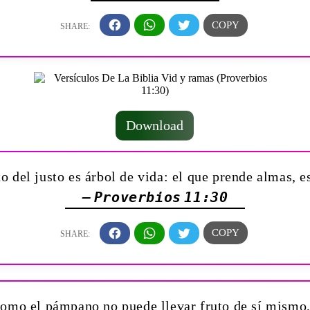
Download
to del justo es árbol de vida: el que prende almas, e
— Proverbios 11:30
omo el pámpano no puede llevar fruto de sí mismo, s