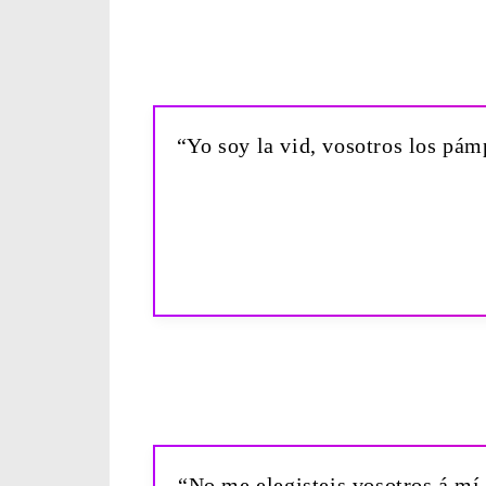
“Yo soy la vid, vosotros los pám
“No me elegisteis vosotros á mí,