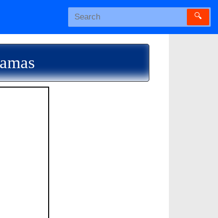
🔍
Ramas