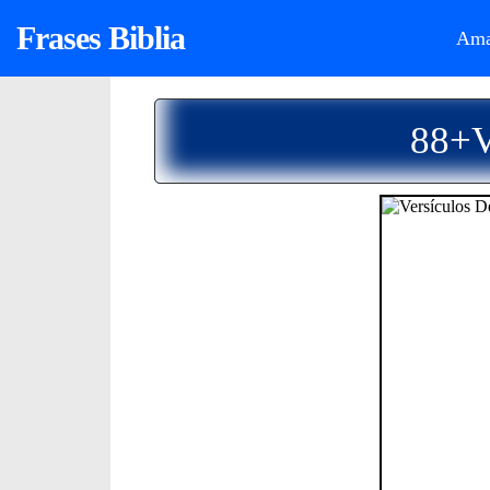
Frases Biblia
Ama
88+V