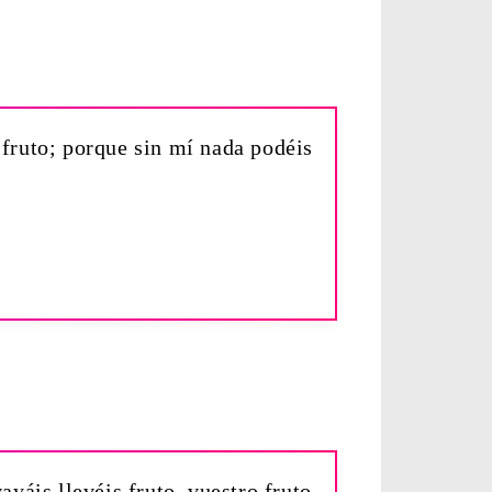
 fruto; porque sin mí nada podéis
yáis llevéis fruto, vuestro fruto