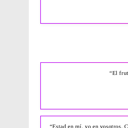
“El fru
“Estad en mí, yo en vosotros. C