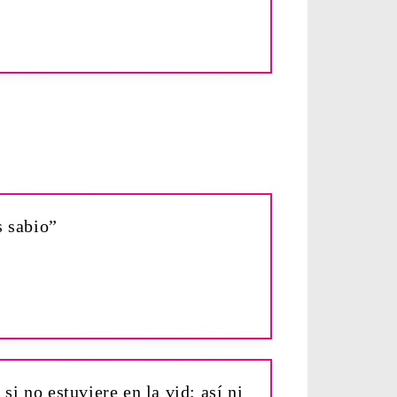
s sabio”
i no estuviere en la vid; así ni