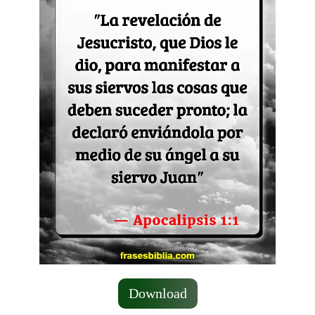
Download