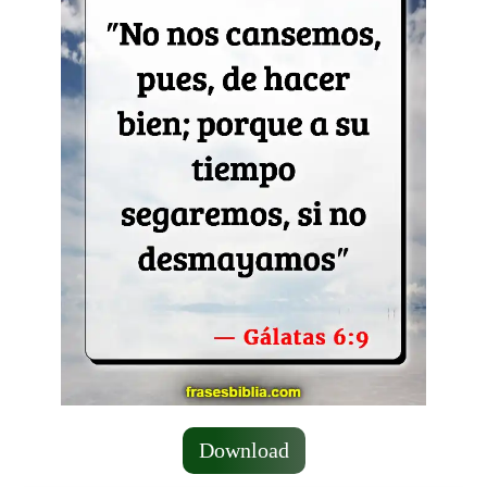
Download