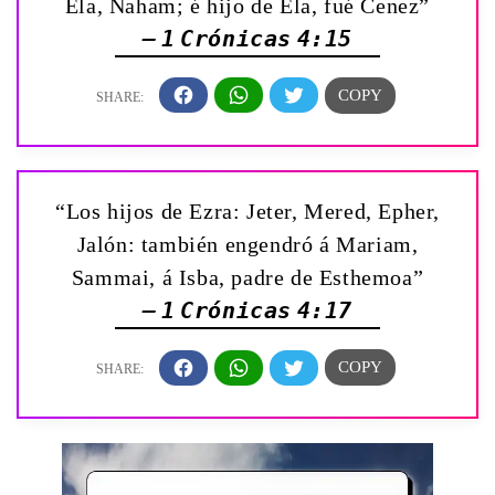
Ela, Naham; é hijo de Ela, fué Cenez”
— 1 Crónicas 4:15
“Los hijos de Ezra: Jeter, Mered, Epher,
Jalón: también engendró á Mariam,
Sammai, á Isba, padre de Esthemoa”
— 1 Crónicas 4:17