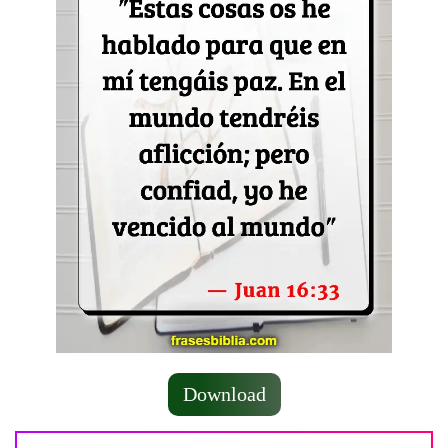
Download