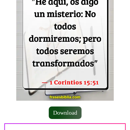
Download