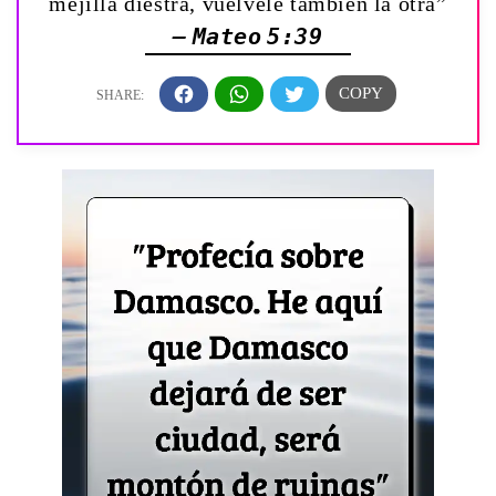
mejilla diestra, vuélvele también la otra”
— Mateo 5:39