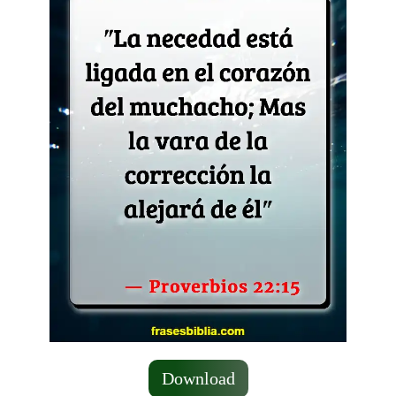
Download