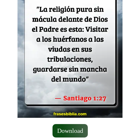
Download