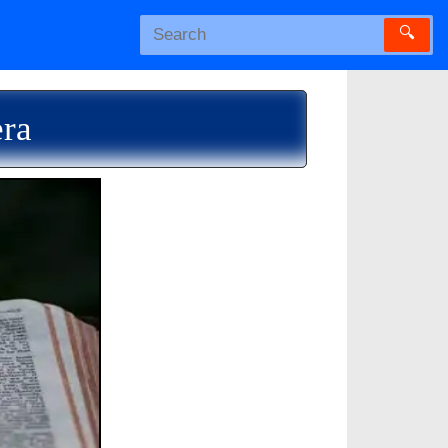
🔍
era