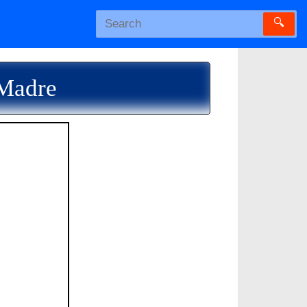
🔍
 Madre