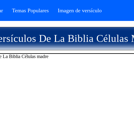
r
Temas Populares
Imagen de versículo
rsículos De La Biblia Células