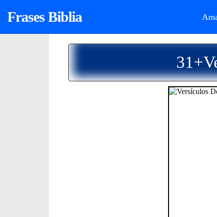
Frases Biblia
Ama
31+Ve