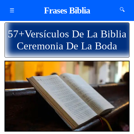
Frases Biblia
🔍
☰
57+Versículos De La Biblia
Ceremonia De La Boda