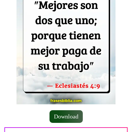
Download