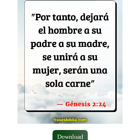
Download