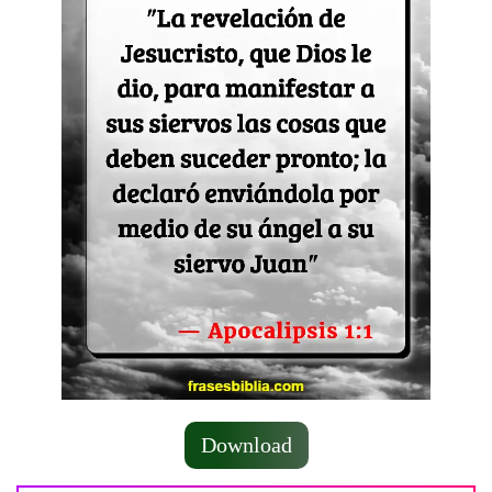
Download