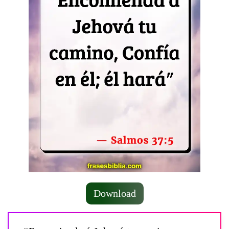
Download