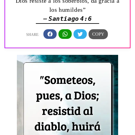
Dios resiste á los soberbios, da gracia á
los humildes”
— Santiago 4:6