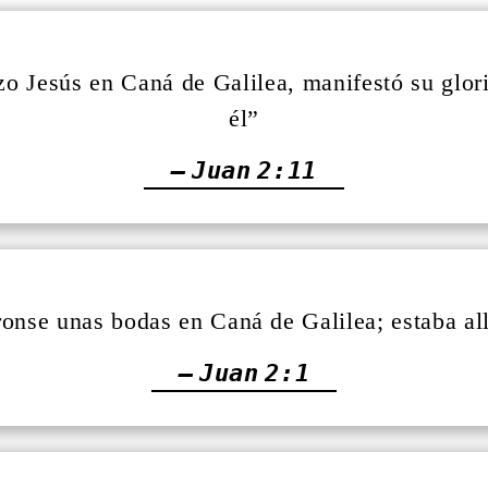
zo Jesús en Caná de Galilea, manifestó su glor
él”
— Juan 2:11
ronse unas bodas en Caná de Galilea; estaba al
— Juan 2:1