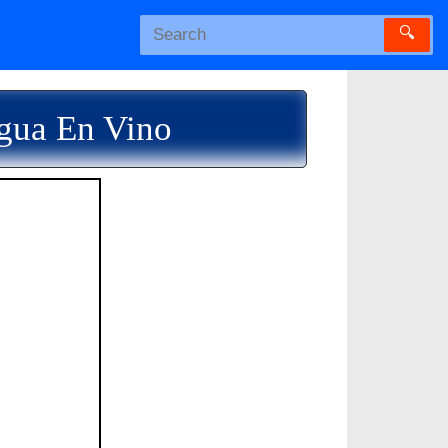
🔍
Agua En Vino