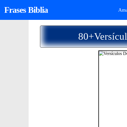
Frases Biblia
Ama
80+Versícul