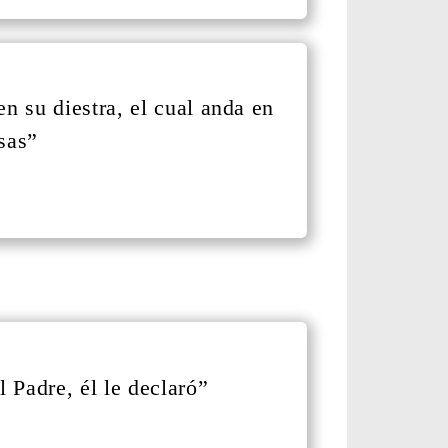
n su diestra, el cual anda en
osas”
l Padre, él le declaró”