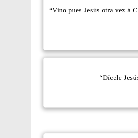
“Vino pues Jesús otra vez á 
“Dícele Jesú