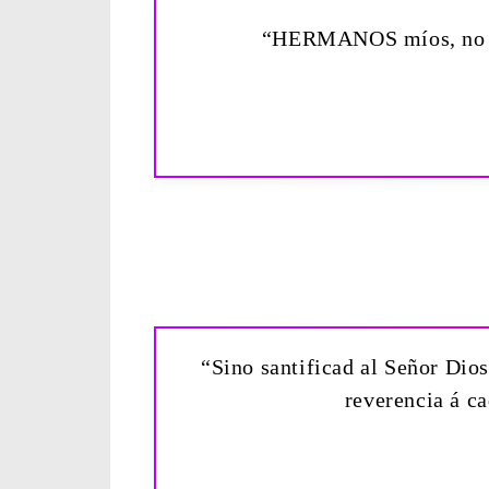
“HERMANOS míos, no os
“Sino santificad al Señor Dio
reverencia á c