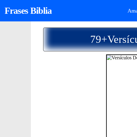
Frases Biblia
Ama
79+Versícu