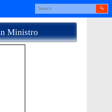
🔍
En Ministro