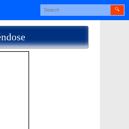
🔍
éndose