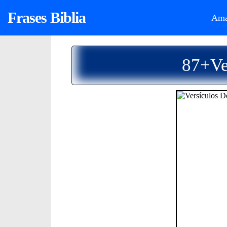
Frases Biblia
Ama
87+Ve