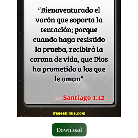
Download