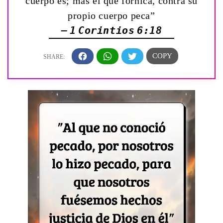
cuerpo es; mas el que fornica, contra su
propio cuerpo peca”
— 1 Corintios 6:18